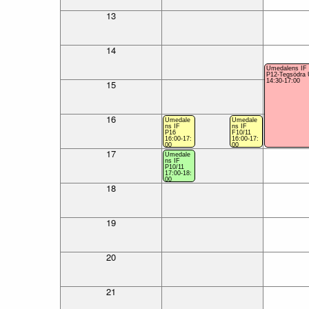
13
14
Umedalens IF
P12-Tegsödra
14:30-17:00
15
16
Umedale
Umedale
ns IF
ns IF
P16
F10/11
16:00-17:
16:00-17:
00
00
17
Umedale
ns IF
P10/11
17:00-18:
00
18
19
20
21