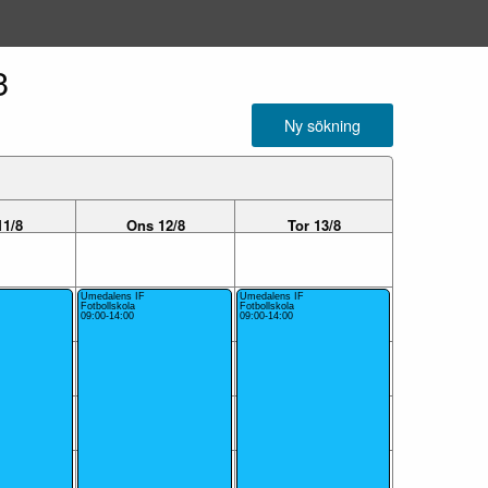
3
Ny sökning
11/8
Ons 12/8
Tor 13/8
Umedalens IF
Umedalens IF
Fotbollskola
Fotbollskola
09:00-14:00
09:00-14:00