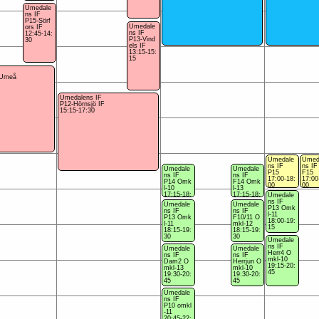
Umedale
ns IF
P15-Sörf
Umedale
ors IF
ns IF
12:45-14:
P13-Vind
30
els IF
13:15-15:
15
 Umeå
Umedalens IF
P12-Hörnsjö IF
15:15-17:30
Umedale
Umed
ns IF
ns IF
Umedale
Umedale
P15
F15
ns IF
ns IF
17:00-18:
17:00
P14 Omk
F14 Omk
00
00
l-10
l-13
17:15-18:
17:15-18:
Umedale
15
15
ns IF
Umedale
Umedale
P13 Omk
ns IF
ns IF
l-11
P13 Omk
F10/11 O
18:00-19:
l-11
mkl-12
15
18:15-19:
18:15-19:
30
30
Umedale
ns IF
Umedale
Umedale
Herr4 O
ns IF
ns IF
mkl-10
Dam2 O
Herrjun O
19:15-20:
mkl-13
mkl-10
45
19:30-20:
19:30-20:
45
45
Umedale
ns IF
P10 omkl
-11
20:45-22: