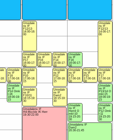
Umedale
Umedale
ns IF
ns IF
F12/13
F12/13
14:00-16:
14:00-17:
00
00
Umedale
Umedale
Umedale
Umedale
ns IF
ns IF
ns IF
ns IF
P17
P16
F14
F16
16:00-17:
16:00-17:
16:00-17:
16:00-17:
00
00
00
00
ale
Umedale
Umedale
Umedale
Umedale
Umedale
Umedale
ns IF
ns IF
ns IF
ns IF
ns IF
ns IF
F16
P10
P12
F15
P15
F17
-18:
17:00-18:
17:00-18:
17:00-18:
17:00-18:
17:00-18:
17:00-18:
00
15
15
00
00
00
Umedale
Umedale
ns IF
ns IF
Umedale
Umedale
P14 Omk
P13/14 O
ns IF
ns IF
l-16
mkl-15
F10/11
Dam2
18:00-19:
18:00-19:
18:15-19:
18:15-19:
15
15
30
30
Umedale
Umedale
ns IF
ns IF
Umedalens IF
Herr4 O
P12 Omk
H4-Myckle IK Herr
mkl-10
l-11
19:30-22:00
19:15-20:
19:15-20:
30
30
Umedalens IF
Dam2
20:30-21:45