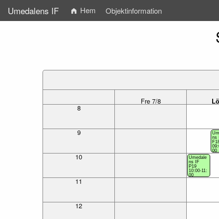
Umedalens IF
Hem
Objektinformation
Fre 7/8
Lö
8
9
Um
ns 
F1
09:
00
10
Umedale
ns IF
P19
10:00-11:
00
11
12